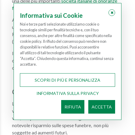
una delle più importanti
società italiane di onoranze
funebre
, l'Ofisa di Firenze (OFT SpA).
Informativa sui Cookie
Adesso il progetto si estende a tutta l'Italia tramite
Noi e terze parti selezionate utilizziamo cookie o
una rete di società di onoranze funebre collegate alla
tecnologie simili per finalità tecniche e, con il tuo
Federazione del Comparto Funebre Italiano
consenso, anche per altre finalità come specificato nella
(FederCoFit), garanzia di qualità e serietà.
cookie policy. Il rifiuto del consenso può rendere non
disponibili le relative funzioni. Puoi acconsentire
all’utilizzo di tali tecnologie utilizzando il pulsante
Il servizio esiste da molti anni in tutti i paesi europei
“Accetta”. Chiudendo questa informativa, continui senza
dove ha preso campo grazie alla sua semplicità e
accettare.
convenienza economica.
SCOPRI DI PIÙ E PERSONALIZZA
Cos'è la Previdenza Funeraria
INFORMATIVA SULLA PRIVACY
Lo scopo della Previdenza Funeraria è di garantire a
RIFIUTA
ACCETTA
voi ed i vostri cari, mediante la stipula di una polizza
vita, il rispetto delle volontà e la garanzia di un
notevole risparmio sulle spese funebre, non più
soggette ad aumenti futuri.