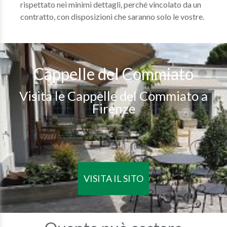
rispettato nei minimi dettagli, perché vincolato da un
contratto, con disposizioni che saranno solo le vostre.
Cappelle del Commiato
Visita le Cappelle del Commiato a
Firenze
VISITA IL SITO